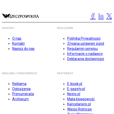
KONTAKT
REGULAMIN
O nas
Polityka Prywatności
Kontakt
Zmiana ustawień zgód
Napisz do nas
Regulamin serwisu
Informacje o nadawcy
Deklaracja dostępności
REKLAMA I PRENUMERATA
PARTNERZY
Reklama
E-kiosk.pl
Ogłoszenia
E-gazety.pl
Prenumerata
Nexto.pl
Archiwum
Mała księgowość
Kancelarierp.pl
Wieści Rolnicze