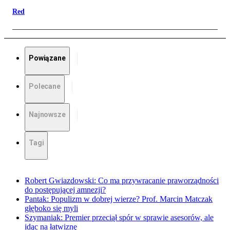
Red
Powiązane
Polecane
Najnowsze
Tagi
Robert Gwiazdowski: Co ma przywracanie praworządności
do postępującej amnezji?
Pantak: Populizm w dobrej wierze? Prof. Marcin Matczak
głęboko się myli
Szymaniak: Premier przeciął spór w sprawie asesorów, ale
idąc na łatwiznę