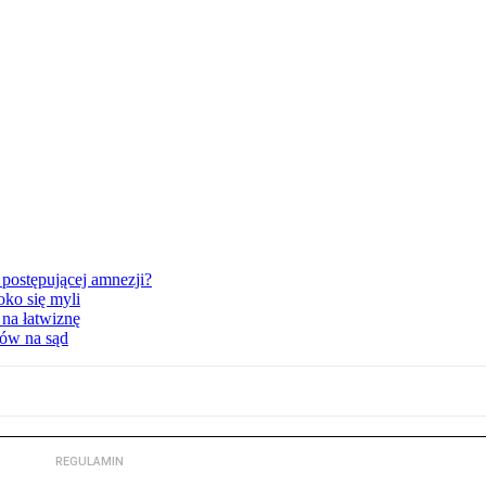
postępującej amnezji?
oko się myli
 na łatwiznę
tów na sąd
REGULAMIN