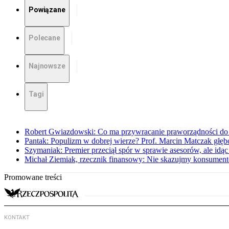
Powiązane
Polecane
Najnowsze
Tagi
Robert Gwiazdowski: Co ma przywracanie praworządności do 
Pantak: Populizm w dobrej wierze? Prof. Marcin Matczak głęb
Szymaniak: Premier przeciął spór w sprawie asesorów, ale idąc
Michał Ziemiak, rzecznik finansowy: Nie skazujmy konsumen
Promowane treści
KONTAKT