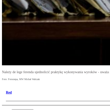
Należy de lege ferenda ujednolicić praktykę wykonywania wyroków - uważa 
Foto: Fotorzepa, MW Michał Walczak
Red