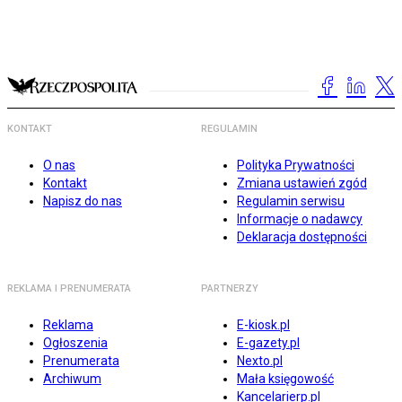
KONTAKT
REGULAMIN
O nas
Polityka Prywatności
Kontakt
Zmiana ustawień zgód
Napisz do nas
Regulamin serwisu
Informacje o nadawcy
Deklaracja dostępności
REKLAMA I PRENUMERATA
PARTNERZY
Reklama
E-kiosk.pl
Ogłoszenia
E-gazety.pl
Prenumerata
Nexto.pl
Archiwum
Mała księgowość
Kancelarierp.pl