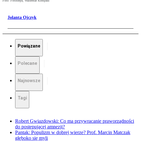
Foto: Fotorzepa, Waldemar Kompała
Jolanta Ojczyk
Powiązane
Polecane
Najnowsze
Tagi
Robert Gwiazdowski: Co ma przywracanie praworządności
do postępującej amnezji?
Pantak: Populizm w dobrej wierze? Prof. Marcin Matczak
głęboko się myli