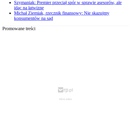
Szymaniak: Premier przeciął spór w sprawie asesorów, ale
idąc na łatwiznę
Michał Ziemiak, rzecznik finansowy: Nie skazujmy
konsumentów na sąd
Promowane treści