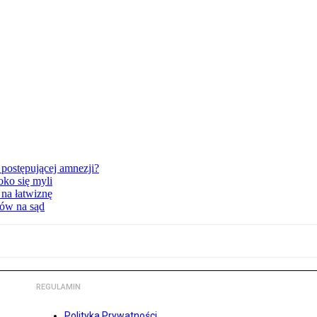
postępującej amnezji?
oko się myli
 na łatwiznę
tów na sąd
REGULAMIN
Polityka Prywatności