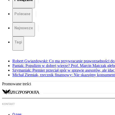
Polecane
Najnowsze
Tagi
Robert Gwiazdowski: Co ma przywracanie praworządności do 
Pantak: Populizm w dobrej wierze? Prof. Marcin Matczak głęb
Szymaniak: Premier przeciął spór w sprawie asesorów, ale idąc
Michał Ziemiak, rzecznik finansowy: Nie skazujmy konsumen
Promowane treści
KONTAKT
O nas