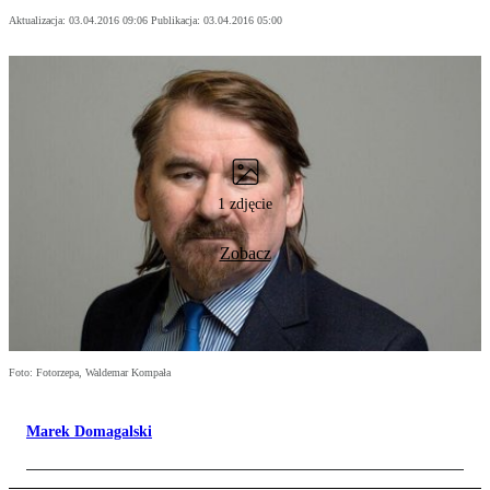
Aktualizacja:
03.04.2016 09:06
Publikacja:
03.04.2016 05:00
1 zdjęcie
Zobacz
Foto: Fotorzepa, Waldemar Kompała
Marek Domagalski