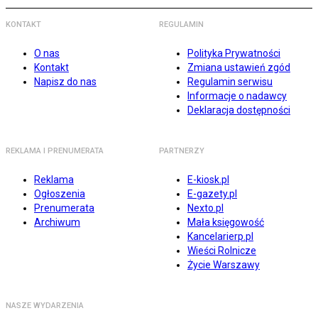
KONTAKT
REGULAMIN
O nas
Polityka Prywatności
Kontakt
Zmiana ustawień zgód
Napisz do nas
Regulamin serwisu
Informacje o nadawcy
Deklaracja dostępności
REKLAMA I PRENUMERATA
PARTNERZY
Reklama
E-kiosk.pl
Ogłoszenia
E-gazety.pl
Prenumerata
Nexto.pl
Archiwum
Mała księgowość
Kancelarierp.pl
Wieści Rolnicze
Życie Warszawy
NASZE WYDARZENIA