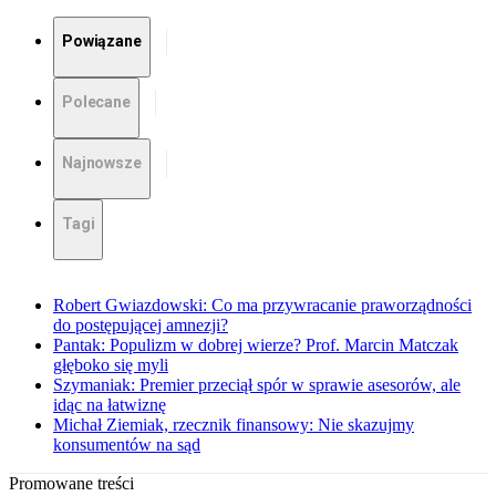
Powiązane
Polecane
Najnowsze
Tagi
Robert Gwiazdowski: Co ma przywracanie praworządności
do postępującej amnezji?
Pantak: Populizm w dobrej wierze? Prof. Marcin Matczak
głęboko się myli
Szymaniak: Premier przeciął spór w sprawie asesorów, ale
idąc na łatwiznę
Michał Ziemiak, rzecznik finansowy: Nie skazujmy
konsumentów na sąd
Promowane treści