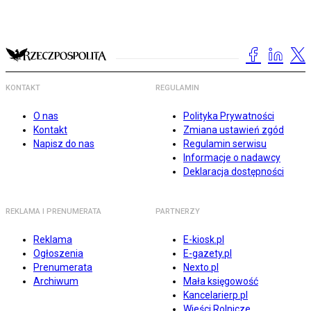
KONTAKT
REGULAMIN
O nas
Polityka Prywatności
Kontakt
Zmiana ustawień zgód
Napisz do nas
Regulamin serwisu
Informacje o nadawcy
Deklaracja dostępności
REKLAMA I PRENUMERATA
PARTNERZY
Reklama
E-kiosk.pl
Ogłoszenia
E-gazety.pl
Prenumerata
Nexto.pl
Archiwum
Mała księgowość
Kancelarierp.pl
Wieści Rolnicze