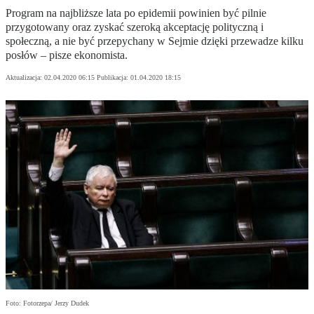
Program na najbliższe lata po epidemii powinien być pilnie
przygotowany oraz zyskać szeroką akceptację polityczną i
społeczną, a nie być przepychany w Sejmie dzięki przewadze kilku
posłów – pisze ekonomista.
Aktualizacja:
02.04.2020 06:15
Publikacja:
01.04.2020 18:15
Foto: Fotorzepa/ Jerzy Dudek