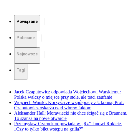
Powiązane
Polecane
Najnowsze
Tagi
Jacek Czaputowicz odpowiada Wojciechowi Warskiemu:
Polska walczy o miejsce przy stole, ale traci zaufanie
Wojciech Warski: Korzyści ze współpracy z Ukrainą. Prof.
Czaputowicz oskarża rząd wbrew faktom
Aleksander Hall: Morawiecki nie chce ścigać się z Braunem.
To szansa na nowe otwarcie
Przemysław Czarnek odpowiada w „Rz” Janowi Rokicie.
„Czy to tylko bilet wstępu na grilla?”