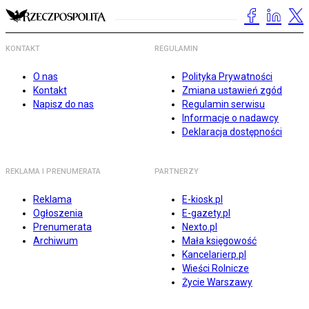
KONTAKT
REGULAMIN
O nas
Polityka Prywatności
Kontakt
Zmiana ustawień zgód
Napisz do nas
Regulamin serwisu
Informacje o nadawcy
Deklaracja dostępności
REKLAMA I PRENUMERATA
PARTNERZY
Reklama
E-kiosk.pl
Ogłoszenia
E-gazety.pl
Prenumerata
Nexto.pl
Archiwum
Mała księgowość
Kancelarierp.pl
Wieści Rolnicze
Życie Warszawy