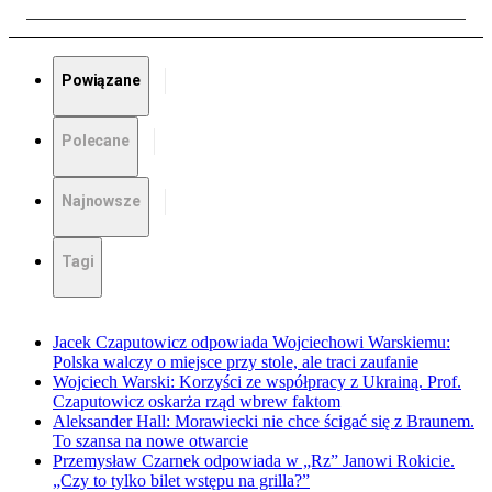
Powiązane
Polecane
Najnowsze
Tagi
Jacek Czaputowicz odpowiada Wojciechowi Warskiemu:
Polska walczy o miejsce przy stole, ale traci zaufanie
Wojciech Warski: Korzyści ze współpracy z Ukrainą. Prof.
Czaputowicz oskarża rząd wbrew faktom
Aleksander Hall: Morawiecki nie chce ścigać się z Braunem.
To szansa na nowe otwarcie
Przemysław Czarnek odpowiada w „Rz” Janowi Rokicie.
„Czy to tylko bilet wstępu na grilla?”