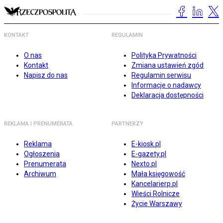
KONTAKT
REGULAMIN
O nas
Polityka Prywatności
Kontakt
Zmiana ustawień zgód
Napisz do nas
Regulamin serwisu
Informacje o nadawcy
Deklaracja dostępności
REKLAMA I PRENUMERATA
PARTNERZY
Reklama
E-kiosk.pl
Ogłoszenia
E-gazety.pl
Prenumerata
Nexto.pl
Archiwum
Mała księgowość
Kancelarierp.pl
Wieści Rolnicze
Życie Warszawy