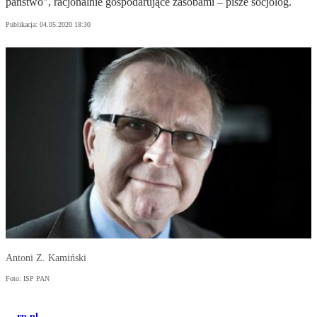
państwo", racjonalnie gospodarujące zasobami – pisze socjolog.
Publikacja:
04.05.2020 18:30
Antoni Z. Kamiński
Foto: ISP PAN
rp.pl