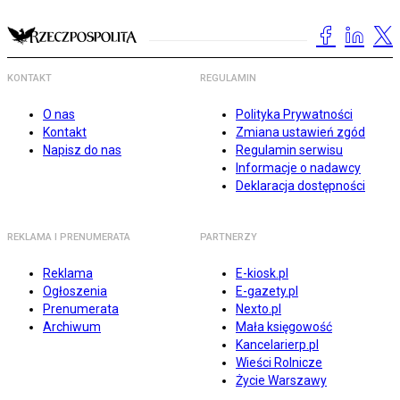
KONTAKT
REGULAMIN
O nas
Polityka Prywatności
Kontakt
Zmiana ustawień zgód
Napisz do nas
Regulamin serwisu
Informacje o nadawcy
Deklaracja dostępności
REKLAMA I PRENUMERATA
PARTNERZY
Reklama
E-kiosk.pl
Ogłoszenia
E-gazety.pl
Prenumerata
Nexto.pl
Archiwum
Mała księgowość
Kancelarierp.pl
Wieści Rolnicze
Życie Warszawy