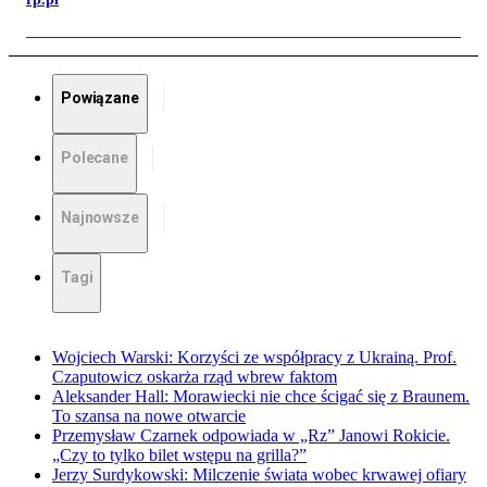
Powiązane
Polecane
Najnowsze
Tagi
Wojciech Warski: Korzyści ze współpracy z Ukrainą. Prof.
Czaputowicz oskarża rząd wbrew faktom
Aleksander Hall: Morawiecki nie chce ścigać się z Braunem.
To szansa na nowe otwarcie
Przemysław Czarnek odpowiada w „Rz” Janowi Rokicie.
„Czy to tylko bilet wstępu na grilla?”
Jerzy Surdykowski: Milczenie świata wobec krwawej ofiary