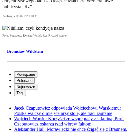
dotychczasowego ładu – o książce Mateusza Wernera pisze
publicysta „Rz”
Publikacja:
05.02.2010 00:41
Foto: Fotorzepa, Ryszard Waniek Rys Ryszard Waniek
Bronisław Wildstein
Powiązane
Polecane
Najnowsze
Tagi
Jacek Czaputowicz odpowiada Wojciechowi Warskiemu:
Polska walczy o miejsce przy stole, ale traci zaufanie
Wojciech Warski: Korzyści ze współpracy z Ukrainą. Prof.
Czaputowicz oskarża rząd wbrew faktom
Aleksander Hall: Morawiecki nie chce ścigać się z Braunem.