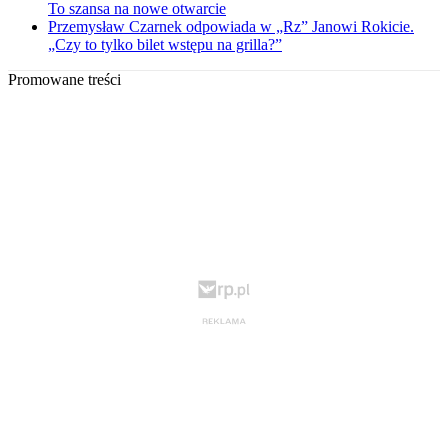
To szansa na nowe otwarcie
Przemysław Czarnek odpowiada w „Rz” Janowi Rokicie.
„Czy to tylko bilet wstępu na grilla?”
Promowane treści