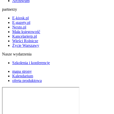
Archiwum
partnerzy
E-kiosk.pl
E-gazety.pl
Nexto.pl
Mała księgowość
Kancelarierp.pl
Wieści Rolnicze
Życie Warszawy
Nasze wydarzenia
Szkolenia i konferencje
mapa strony
Kalendarium
oferta produktowa