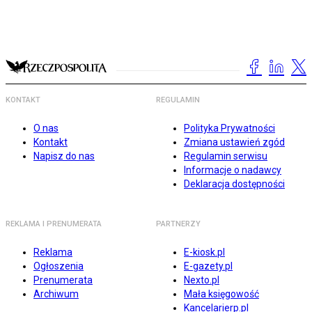
KONTAKT
REGULAMIN
O nas
Polityka Prywatności
Kontakt
Zmiana ustawień zgód
Napisz do nas
Regulamin serwisu
Informacje o nadawcy
Deklaracja dostępności
REKLAMA I PRENUMERATA
PARTNERZY
Reklama
E-kiosk.pl
Ogłoszenia
E-gazety.pl
Prenumerata
Nexto.pl
Archiwum
Mała księgowość
Kancelarierp.pl