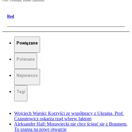
Foto: Fotorzepa, Robert Gardziński
Red
Powiązane
Polecane
Najnowsze
Tagi
Wojciech Warski: Korzyści ze współpracy z Ukrainą. Prof.
Czaputowicz oskarża rząd wbrew faktom
Aleksander Hall: Morawiecki nie chce ścigać się z Braunem.
To szansa na nowe otwarcie