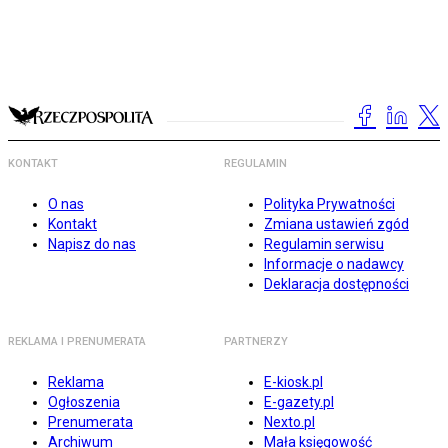
KONTAKT
REGULAMIN
O nas
Polityka Prywatności
Kontakt
Zmiana ustawień zgód
Napisz do nas
Regulamin serwisu
Informacje o nadawcy
Deklaracja dostępności
REKLAMA I PRENUMERATA
PARTNERZY
Reklama
E-kiosk.pl
Ogłoszenia
E-gazety.pl
Prenumerata
Nexto.pl
Archiwum
Mała księgowość