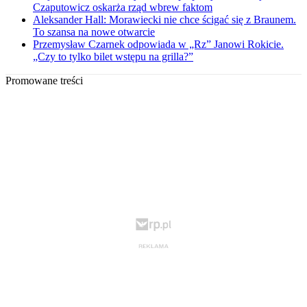
Czaputowicz oskarża rząd wbrew faktom
Aleksander Hall: Morawiecki nie chce ścigać się z Braunem.
To szansa na nowe otwarcie
Przemysław Czarnek odpowiada w „Rz” Janowi Rokicie.
„Czy to tylko bilet wstępu na grilla?”
Promowane treści