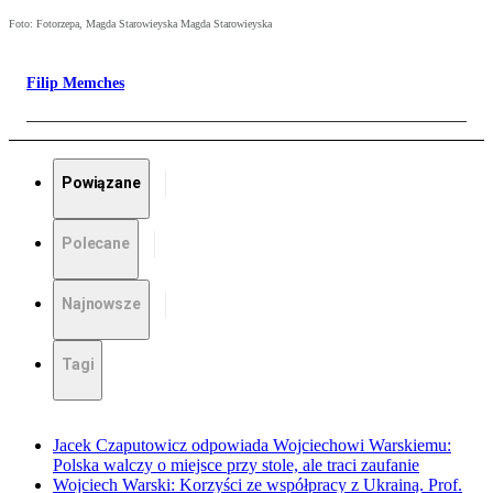
Foto: Fotorzepa, Magda Starowieyska Magda Starowieyska
Filip Memches
Powiązane
Polecane
Najnowsze
Tagi
Jacek Czaputowicz odpowiada Wojciechowi Warskiemu:
Polska walczy o miejsce przy stole, ale traci zaufanie
Wojciech Warski: Korzyści ze współpracy z Ukrainą. Prof.