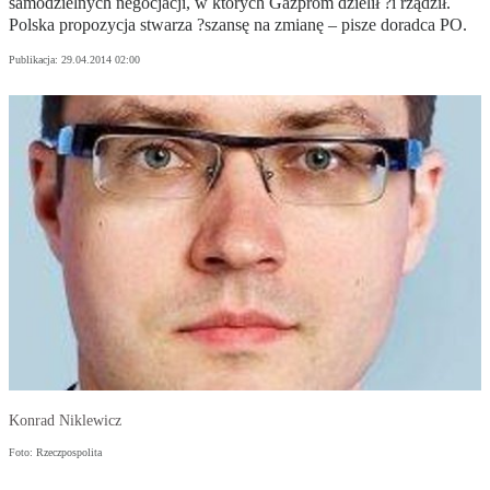
samodzielnych negocjacji, w których Gazprom dzielił ?i rządził.
Polska propozycja stwarza ?szansę na zmianę – pisze doradca PO.
Publikacja:
29.04.2014 02:00
Konrad Niklewicz
Foto: Rzeczpospolita