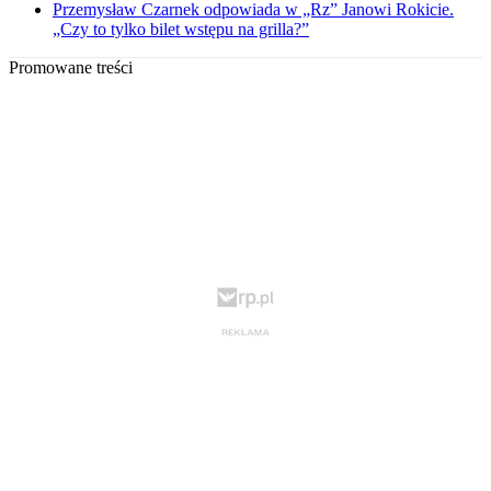
Przemysław Czarnek odpowiada w „Rz” Janowi Rokicie.
„Czy to tylko bilet wstępu na grilla?”
Promowane treści