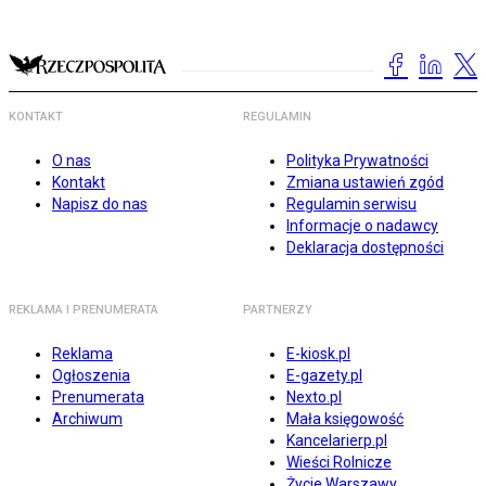
KONTAKT
REGULAMIN
O nas
Polityka Prywatności
Kontakt
Zmiana ustawień zgód
Napisz do nas
Regulamin serwisu
Informacje o nadawcy
Deklaracja dostępności
REKLAMA I PRENUMERATA
PARTNERZY
Reklama
E-kiosk.pl
Ogłoszenia
E-gazety.pl
Prenumerata
Nexto.pl
Archiwum
Mała księgowość
Kancelarierp.pl
Wieści Rolnicze
Życie Warszawy