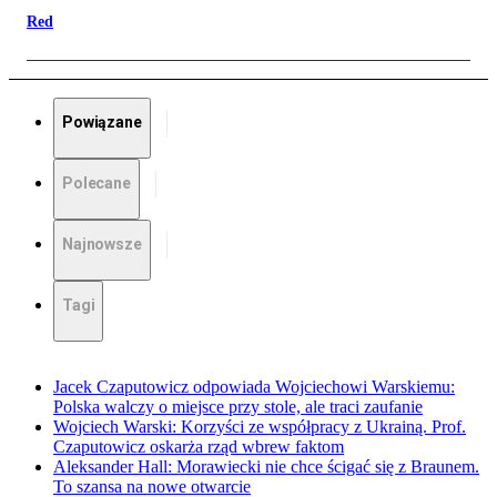
Red
Powiązane
Polecane
Najnowsze
Tagi
Jacek Czaputowicz odpowiada Wojciechowi Warskiemu:
Polska walczy o miejsce przy stole, ale traci zaufanie
Wojciech Warski: Korzyści ze współpracy z Ukrainą. Prof.
Czaputowicz oskarża rząd wbrew faktom
Aleksander Hall: Morawiecki nie chce ścigać się z Braunem.
To szansa na nowe otwarcie