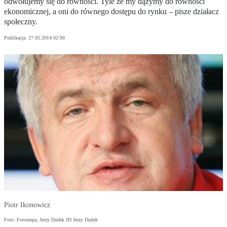
odwołujemy się do równości. Tyle że my dążymy do równości
ekonomicznej, a oni do równego dostępu do rynku – pisze działacz
społeczny.
Publikacja:
27.05.2014 02:00
Piotr Ikonowicz
Foto: Fotorzepa, Jerzy Dudek JD Jerzy Dudek