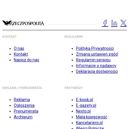
KONTAKT
REGULAMIN
O nas
Polityka Prywatności
Kontakt
Zmiana ustawień zgód
Napisz do nas
Regulamin serwisu
Informacje o nadawcy
Deklaracja dostępności
REKLAMA I PRENUMERATA
PARTNERZY
Reklama
E-kiosk.pl
Ogłoszenia
E-gazety.pl
Prenumerata
Nexto.pl
Archiwum
Mała księgowość
Kancelarierp.pl
Wieści Rolnicze