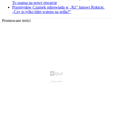
To szansa na nowe otwarcie
Przemysław Czarnek odpowiada w „Rz” Janowi Rokicie.
„Czy to tylko bilet wstępu na grilla?”
Promowane treści