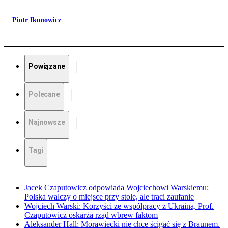
Piotr Ikonowicz
Powiązane
Polecane
Najnowsze
Tagi
Jacek Czaputowicz odpowiada Wojciechowi Warskiemu:
Polska walczy o miejsce przy stole, ale traci zaufanie
Wojciech Warski: Korzyści ze współpracy z Ukrainą. Prof.
Czaputowicz oskarża rząd wbrew faktom
Aleksander Hall: Morawiecki nie chce ścigać się z Braunem.