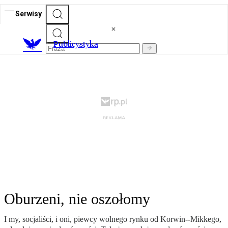
Serwisy
Publicystyka
Oburzeni, nie oszołomy
I my, socjaliści, i oni, piewcy wolnego rynku od Korwin--Mikkego,