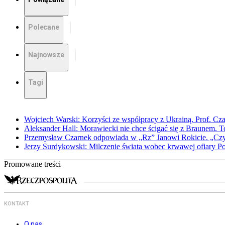
Polecane
Najnowsze
Tagi
Wojciech Warski: Korzyści ze współpracy z Ukrainą. Prof. C
Aleksander Hall: Morawiecki nie chce ścigać się z Braunem. T
Przemysław Czarnek odpowiada w „Rz” Janowi Rokicie. „Czy to
Jerzy Surdykowski: Milczenie świata wobec krwawej ofiary 
Promowane treści
KONTAKT
O nas