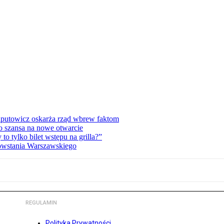
zaputowicz oskarża rząd wbrew faktom
o szansa na nowe otwarcie
 tylko bilet wstępu na grilla?”
Powstania Warszawskiego
REGULAMIN
Polityka Prywatności