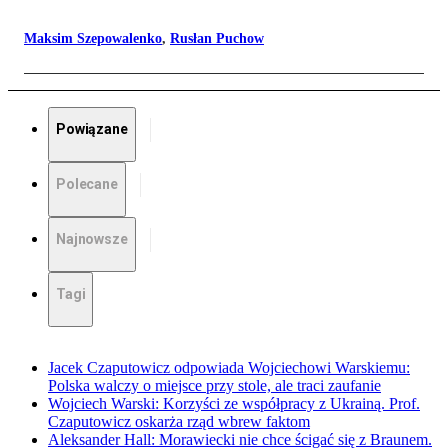
Maksim Szepowalenko
,
Rusłan Puchow
Powiązane
Polecane
Najnowsze
Tagi
Jacek Czaputowicz odpowiada Wojciechowi Warskiemu:
Polska walczy o miejsce przy stole, ale traci zaufanie
Wojciech Warski: Korzyści ze współpracy z Ukrainą. Prof.
Czaputowicz oskarża rząd wbrew faktom
Aleksander Hall: Morawiecki nie chce ścigać się z Braunem.