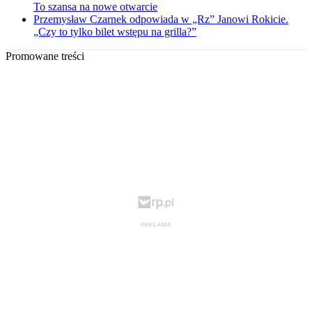
To szansa na nowe otwarcie
Przemysław Czarnek odpowiada w „Rz” Janowi Rokicie.
„Czy to tylko bilet wstępu na grilla?”
Promowane treści