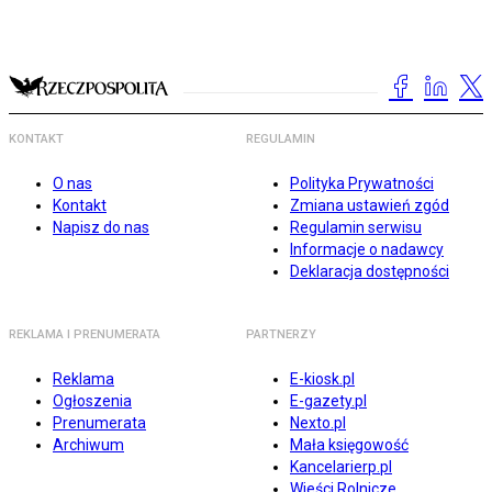
KONTAKT
REGULAMIN
O nas
Polityka Prywatności
Kontakt
Zmiana ustawień zgód
Napisz do nas
Regulamin serwisu
Informacje o nadawcy
Deklaracja dostępności
REKLAMA I PRENUMERATA
PARTNERZY
Reklama
E-kiosk.pl
Ogłoszenia
E-gazety.pl
Prenumerata
Nexto.pl
Archiwum
Mała księgowość
Kancelarierp.pl
Wieści Rolnicze