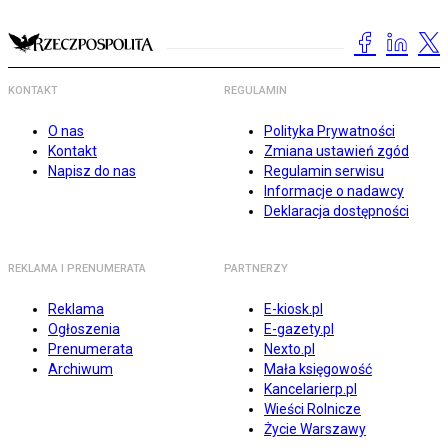
KONTAKT
REGULAMIN
O nas
Polityka Prywatności
Kontakt
Zmiana ustawień zgód
Napisz do nas
Regulamin serwisu
Informacje o nadawcy
Deklaracja dostępności
REKLAMA I PRENUMERATA
PARTNERZY
Reklama
E-kiosk.pl
Ogłoszenia
E-gazety.pl
Prenumerata
Nexto.pl
Archiwum
Mała księgowość
Kancelarierp.pl
Wieści Rolnicze
Życie Warszawy