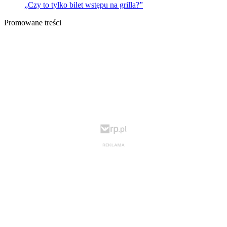
„Czy to tylko bilet wstępu na grilla?”
Promowane treści