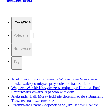
Aleksander Broda
Powiązane
Polecane
Najnowsze
Tagi
Jacek Czaputowicz odpowiada Wojciechowi Warskiemu:
Polska walczy o miejsce przy stole, ale traci zaufanie
Wojciech Warski: Korzyści ze współpracy z Ukrainą. Prof.
Czaputowicz oskarża rząd wbrew faktom
Aleksander Hall: Morawiecki nie chce ścigać się z Braunem.
To szansa na nowe otwarcie
Przemysław Czarnek odpowiada w „Rz” Janowi Rokicie.