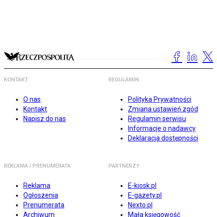
KONTAKT
REGULAMIN
O nas
Polityka Prywatności
Kontakt
Zmiana ustawień zgód
Napisz do nas
Regulamin serwisu
Informacje o nadawcy
Deklaracja dostępności
REKLAMA I PRENUMERATA
PARTNERZY
Reklama
E-kiosk.pl
Ogłoszenia
E-gazety.pl
Prenumerata
Nexto.pl
Archiwum
Mała księgowość