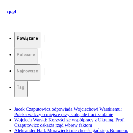
rp.pl
Powiązane
Polecane
Najnowsze
Tagi
Jacek Czaputowicz odpowiada Wojciechowi Warskiemu:
Polska walczy o miejsce przy stole, ale traci zaufanie
Wojciech Warski: Korzyści ze współpracy z Ukrainą. Prof.
Czaputowicz oskarża rząd wbrew faktom
Aleksander Hall: Morawiecki nie chce ścigać się z Braunem.