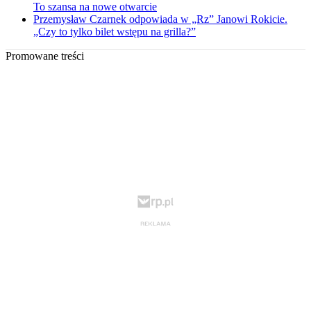
To szansa na nowe otwarcie
Przemysław Czarnek odpowiada w „Rz” Janowi Rokicie.
„Czy to tylko bilet wstępu na grilla?”
Promowane treści