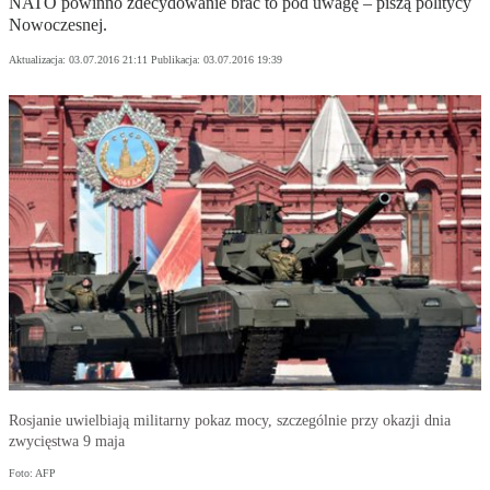
NATO powinno zdecydowanie brać to pod uwagę – piszą politycy
Nowoczesnej.
Aktualizacja:
03.07.2016 21:11
Publikacja:
03.07.2016 19:39
Rosjanie uwielbiają militarny pokaz mocy, szczególnie przy okazji dnia
zwycięstwa 9 maja
Foto: AFP