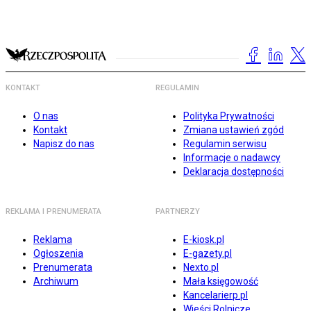
KONTAKT
REGULAMIN
O nas
Polityka Prywatności
Kontakt
Zmiana ustawień zgód
Napisz do nas
Regulamin serwisu
Informacje o nadawcy
Deklaracja dostępności
REKLAMA I PRENUMERATA
PARTNERZY
Reklama
E-kiosk.pl
Ogłoszenia
E-gazety.pl
Prenumerata
Nexto.pl
Archiwum
Mała księgowość
Kancelarierp.pl
Wieści Rolnicze