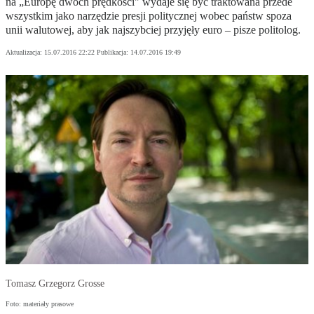
na „Europę dwóch prędkości" wydaje się być traktowana przede
wszystkim jako narzędzie presji politycznej wobec państw spoza
unii walutowej, aby jak najszybciej przyjęły euro – pisze politolog.
Aktualizacja:
15.07.2016 22:22
Publikacja:
14.07.2016 19:49
Tomasz Grzegorz Grosse
Foto: materiały prasowe