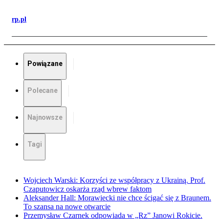
rp.pl
Powiązane
Polecane
Najnowsze
Tagi
Wojciech Warski: Korzyści ze współpracy z Ukrainą. Prof.
Czaputowicz oskarża rząd wbrew faktom
Aleksander Hall: Morawiecki nie chce ścigać się z Braunem.
To szansa na nowe otwarcie
Przemysław Czarnek odpowiada w „Rz” Janowi Rokicie.