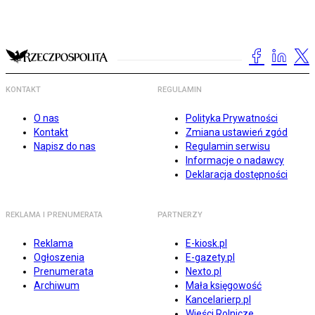
KONTAKT
REGULAMIN
O nas
Polityka Prywatności
Kontakt
Zmiana ustawień zgód
Napisz do nas
Regulamin serwisu
Informacje o nadawcy
Deklaracja dostępności
REKLAMA I PRENUMERATA
PARTNERZY
Reklama
E-kiosk.pl
Ogłoszenia
E-gazety.pl
Prenumerata
Nexto.pl
Archiwum
Mała księgowość
Kancelarierp.pl
Wieści Rolnicze