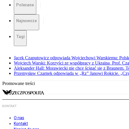
Polecane
Najnowsze
Tagi
Jacek Czaputowicz odpowiada Wojciechowi Warskiemu: Polska wa
Wojciech Warski: Korzyści ze współpracy z Ukrainą. Prof. C
Aleksander Hall: Morawiecki nie chce ścigać się z Braunem. T
Przemysław Czarnek odpowiada w „Rz” Janowi Rokicie. „Czy to
Promowane treści
KONTAKT
O nas
Kontakt