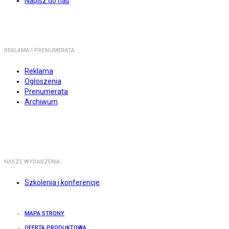
Napisz do nas
REKLAMA I PRENUMERATA
Reklama
Ogłoszenia
Prenumerata
Archiwum
NASZE WYDARZENIA
Szkolenia i konferencje
MAPA STRONY
OFERTA PRODUKTOWA