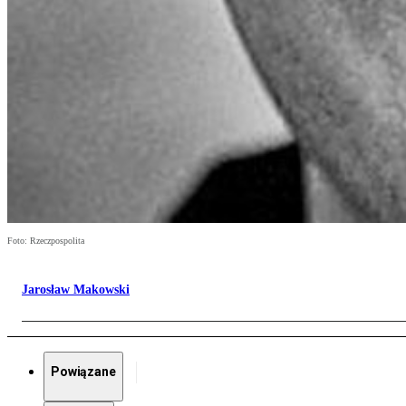
Foto: Rzeczpospolita
Jarosław Makowski
Powiązane