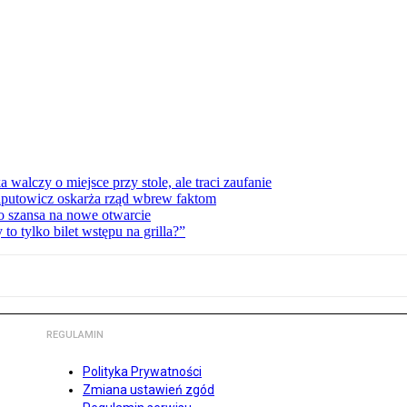
lczy o miejsce przy stole, ale traci zaufanie
zaputowicz oskarża rząd wbrew faktom
o szansa na nowe otwarcie
 tylko bilet wstępu na grilla?”
REGULAMIN
Polityka Prywatności
Zmiana ustawień zgód