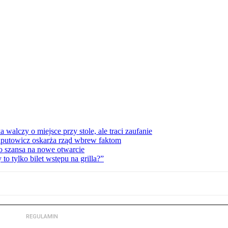
lczy o miejsce przy stole, ale traci zaufanie
zaputowicz oskarża rząd wbrew faktom
o szansa na nowe otwarcie
 tylko bilet wstępu na grilla?”
REGULAMIN