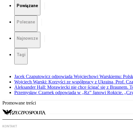
Powiązane
Polecane
Najnowsze
Tagi
Jacek Czaputowicz odpowiada Wojciechowi Warskiemu: Polska wa
Wojciech Warski: Korzyści ze współpracy z Ukrainą. Prof. C
Aleksander Hall: Morawiecki nie chce ścigać się z Braunem. T
Przemysław Czarnek odpowiada w „Rz” Janowi Rokicie. „Czy to
Promowane treści
KONTAKT