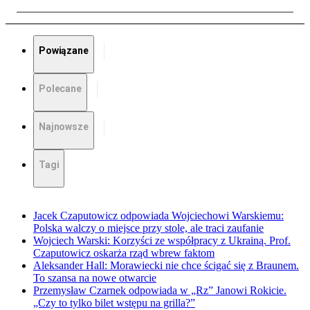
Powiązane
Polecane
Najnowsze
Tagi
Jacek Czaputowicz odpowiada Wojciechowi Warskiemu:
Polska walczy o miejsce przy stole, ale traci zaufanie
Wojciech Warski: Korzyści ze współpracy z Ukrainą. Prof.
Czaputowicz oskarża rząd wbrew faktom
Aleksander Hall: Morawiecki nie chce ścigać się z Braunem.
To szansa na nowe otwarcie
Przemysław Czarnek odpowiada w „Rz” Janowi Rokicie.
„Czy to tylko bilet wstępu na grilla?”