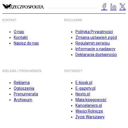
KONTAKT
REGULAMIN
O nas
Polityka Prywatności
Kontakt
Zmiana ustawień zgód
Napisz do nas
Regulamin serwisu
Informacje o nadawcy
Deklaracja dostępności
REKLAMA I PRENUMERATA
PARTNERZY
Reklama
E-kiosk.pl
Ogłoszenia
E-gazety.pl
Prenumerata
Nexto.pl
Archiwum
Mała księgowość
Kancelarierp.pl
Wieści Rolnicze
Życie Warszawy