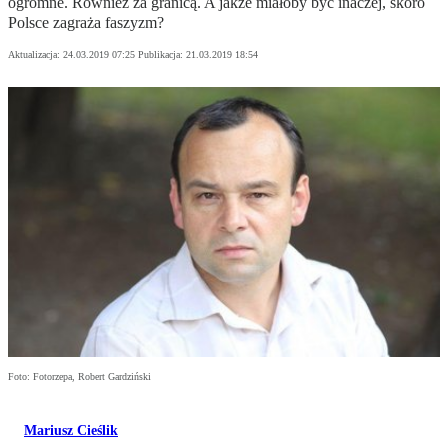
ogromne. Również za granicą. A jakże miałoby być inaczej, skoro
Polsce zagraża faszyzm?
Aktualizacja:
24.03.2019 07:25
Publikacja:
21.03.2019 18:54
Foto: Fotorzepa, Robert Gardziński
Mariusz Cieślik