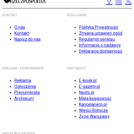
KONTAKT
REGULAMIN
O nas
Polityka Prywatności
Kontakt
Zmiana ustawień zgód
Napisz do nas
Regulamin serwisu
Informacje o nadawcy
Deklaracja dostępności
REKLAMA I PRENUMERATA
PARTNERZY
Reklama
E-kiosk.pl
Ogłoszenia
E-gazety.pl
Prenumerata
Nexto.pl
Archiwum
Mała księgowość
Kancelarierp.pl
Wieści Rolnicze
Życie Warszawy
NASZE WYDARZENIA