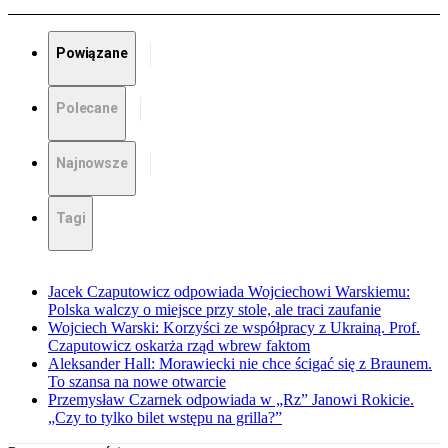
Powiązane
Polecane
Najnowsze
Tagi
Jacek Czaputowicz odpowiada Wojciechowi Warskiemu:
Polska walczy o miejsce przy stole, ale traci zaufanie
Wojciech Warski: Korzyści ze współpracy z Ukrainą. Prof.
Czaputowicz oskarża rząd wbrew faktom
Aleksander Hall: Morawiecki nie chce ścigać się z Braunem.
To szansa na nowe otwarcie
Przemysław Czarnek odpowiada w „Rz” Janowi Rokicie.
„Czy to tylko bilet wstępu na grilla?”