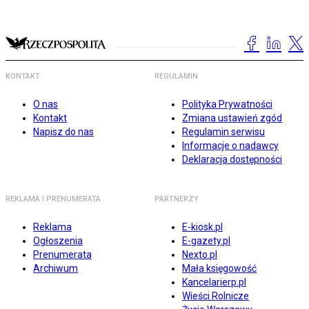
KONTAKT
REGULAMIN
O nas
Polityka Prywatności
Kontakt
Zmiana ustawień zgód
Napisz do nas
Regulamin serwisu
Informacje o nadawcy
Deklaracja dostępności
REKLAMA I PRENUMERATA
PARTNERZY
Reklama
E-kiosk.pl
Ogłoszenia
E-gazety.pl
Prenumerata
Nexto.pl
Archiwum
Mała księgowość
Kancelarierp.pl
Wieści Rolnicze