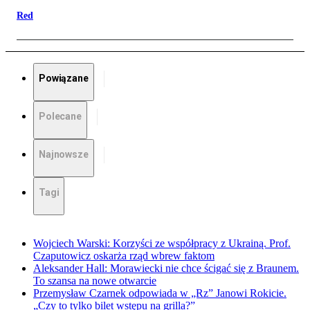
Red
Powiązane
Polecane
Najnowsze
Tagi
Wojciech Warski: Korzyści ze współpracy z Ukrainą. Prof.
Czaputowicz oskarża rząd wbrew faktom
Aleksander Hall: Morawiecki nie chce ścigać się z Braunem.
To szansa na nowe otwarcie
Przemysław Czarnek odpowiada w „Rz” Janowi Rokicie.
„Czy to tylko bilet wstępu na grilla?”