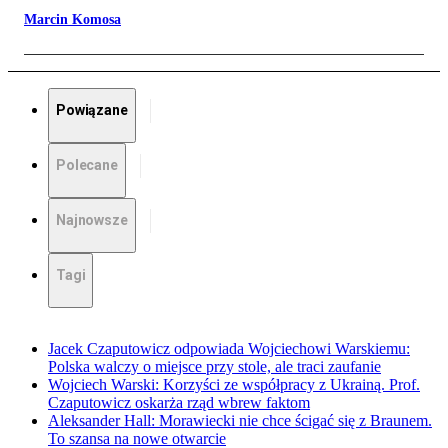
Marcin Komosa
Powiązane
Polecane
Najnowsze
Tagi
Jacek Czaputowicz odpowiada Wojciechowi Warskiemu:
Polska walczy o miejsce przy stole, ale traci zaufanie
Wojciech Warski: Korzyści ze współpracy z Ukrainą. Prof.
Czaputowicz oskarża rząd wbrew faktom
Aleksander Hall: Morawiecki nie chce ścigać się z Braunem.
To szansa na nowe otwarcie