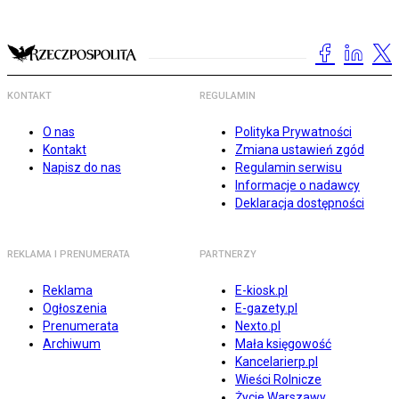
KONTAKT
REGULAMIN
O nas
Polityka Prywatności
Kontakt
Zmiana ustawień zgód
Napisz do nas
Regulamin serwisu
Informacje o nadawcy
Deklaracja dostępności
REKLAMA I PRENUMERATA
PARTNERZY
Reklama
E-kiosk.pl
Ogłoszenia
E-gazety.pl
Prenumerata
Nexto.pl
Archiwum
Mała księgowość
Kancelarierp.pl
Wieści Rolnicze
Życie Warszawy