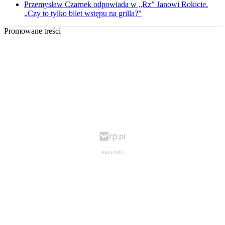
Przemysław Czarnek odpowiada w „Rz” Janowi Rokicie.
„Czy to tylko bilet wstępu na grilla?”
Promowane treści