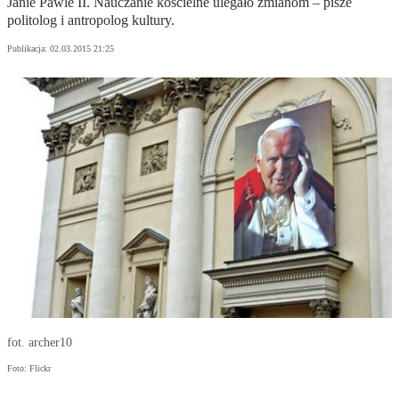
Janie Pawle II. Nauczanie kościelne ulegało zmianom – pisze
politolog i antropolog kultury.
Publikacja:
02.03.2015 21:25
fot. archer10
Foto: Flickr