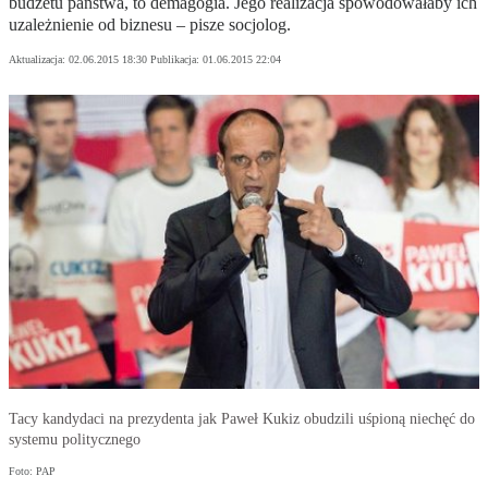
budżetu państwa, to demagogia. Jego realizacja spowodowałaby ich
uzależnienie od biznesu – pisze socjolog.
Aktualizacja:
02.06.2015 18:30
Publikacja:
01.06.2015 22:04
Tacy kandydaci na prezydenta jak Paweł Kukiz obudzili uśpioną niechęć do
systemu politycznego
Foto: PAP