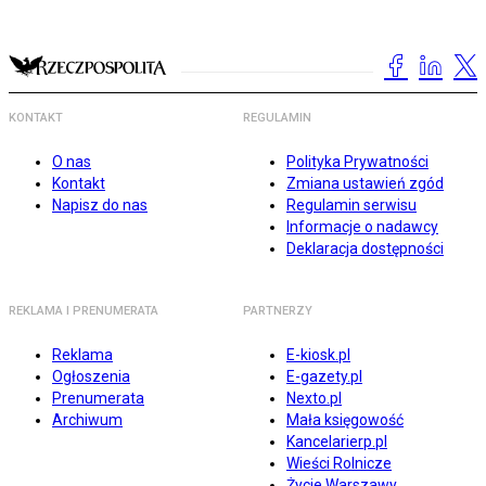
KONTAKT
REGULAMIN
O nas
Polityka Prywatności
Kontakt
Zmiana ustawień zgód
Napisz do nas
Regulamin serwisu
Informacje o nadawcy
Deklaracja dostępności
REKLAMA I PRENUMERATA
PARTNERZY
Reklama
E-kiosk.pl
Ogłoszenia
E-gazety.pl
Prenumerata
Nexto.pl
Archiwum
Mała księgowość
Kancelarierp.pl
Wieści Rolnicze
Życie Warszawy