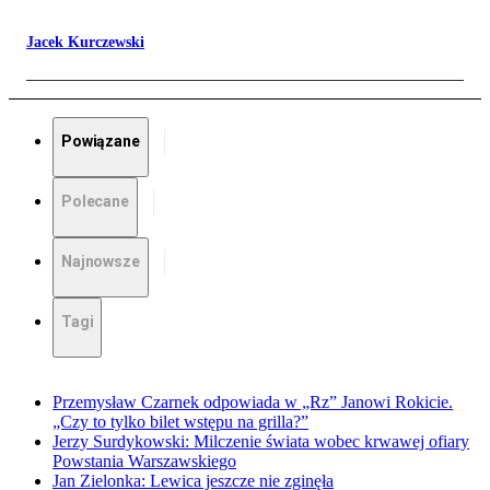
Jacek Kurczewski
Powiązane
Polecane
Najnowsze
Tagi
Przemysław Czarnek odpowiada w „Rz” Janowi Rokicie.
„Czy to tylko bilet wstępu na grilla?”
Jerzy Surdykowski: Milczenie świata wobec krwawej ofiary
Powstania Warszawskiego
Jan Zielonka: Lewica jeszcze nie zginęła