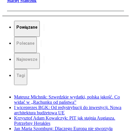
Maciej Stańczuk
Powiązane
Polecane
Najnowsze
Tagi
Mateusz Michnik: Szwedzkie wydatki, polska jakość. Co
widać w „Rachunku od państwa”
I wiceprezes BGK: Od redystrybucji do inwestycji. Nowa
architektura budżetowa UE
Krzysztof Adam Kowalczyk: PIT jak stajnia Augiasza.
Potrzebny Herakles
Jan Maria Szomburg: Dlaczego Europa nie stworzyła