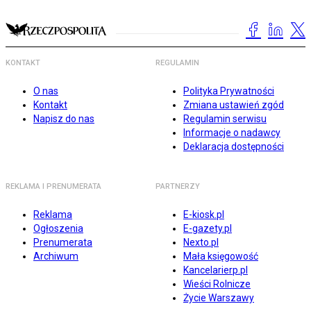
KONTAKT
REGULAMIN
O nas
Polityka Prywatności
Kontakt
Zmiana ustawień zgód
Napisz do nas
Regulamin serwisu
Informacje o nadawcy
Deklaracja dostępności
REKLAMA I PRENUMERATA
PARTNERZY
Reklama
E-kiosk.pl
Ogłoszenia
E-gazety.pl
Prenumerata
Nexto.pl
Archiwum
Mała księgowość
Kancelarierp.pl
Wieści Rolnicze
Życie Warszawy