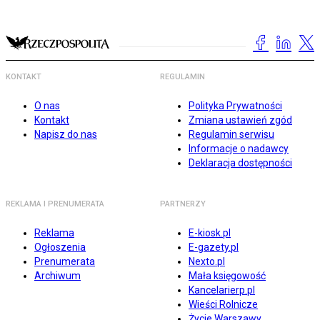
KONTAKT
REGULAMIN
O nas
Polityka Prywatności
Kontakt
Zmiana ustawień zgód
Napisz do nas
Regulamin serwisu
Informacje o nadawcy
Deklaracja dostępności
REKLAMA I PRENUMERATA
PARTNERZY
Reklama
E-kiosk.pl
Ogłoszenia
E-gazety.pl
Prenumerata
Nexto.pl
Archiwum
Mała księgowość
Kancelarierp.pl
Wieści Rolnicze
Życie Warszawy