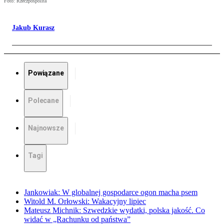
Foto: Rzeczpospolita
Jakub Kurasz
Powiązane
Polecane
Najnowsze
Tagi
Jankowiak: W globalnej gospodarce ogon macha psem
Witold M. Orłowski: Wakacyjny lipiec
Mateusz Michnik: Szwedzkie wydatki, polska jakość. Co
widać w „Rachunku od państwa”