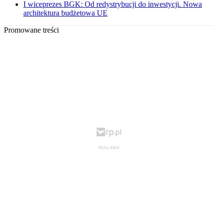
I wiceprezes BGK: Od redystrybucji do inwestycji. Nowa
architektura budżetowa UE
Promowane treści