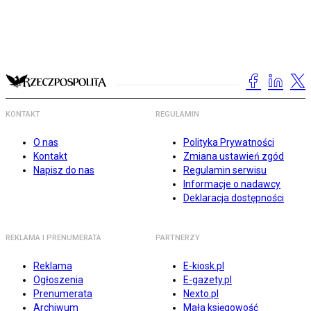
KONTAKT
REGULAMIN
O nas
Polityka Prywatności
Kontakt
Zmiana ustawień zgód
Napisz do nas
Regulamin serwisu
Informacje o nadawcy
Deklaracja dostępności
REKLAMA I PRENUMERATA
PARTNERZY
Reklama
E-kiosk.pl
Ogłoszenia
E-gazety.pl
Prenumerata
Nexto.pl
Archiwum
Mała księgowość