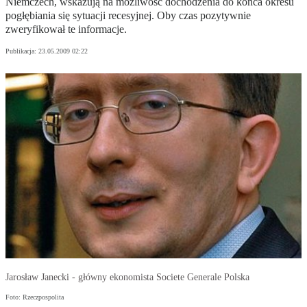
Niemczech, wskazują na możliwość dochodzenia do końca okresu
pogłębiania się sytuacji recesyjnej. Oby czas pozytywnie
zweryfikował te informacje.
Publikacja:
23.05.2009 02:22
Jarosław Janecki - główny ekonomista Societe Generale Polska
Foto: Rzeczpospolita