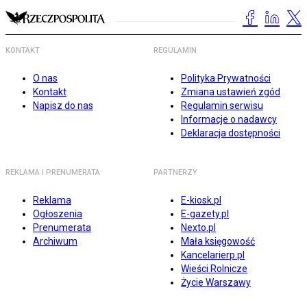
KONTAKT
REGULAMIN
O nas
Polityka Prywatności
Kontakt
Zmiana ustawień zgód
Napisz do nas
Regulamin serwisu
Informacje o nadawcy
Deklaracja dostępności
REKLAMA I PRENUMERATA
PARTNERZY
Reklama
E-kiosk.pl
Ogłoszenia
E-gazety.pl
Prenumerata
Nexto.pl
Archiwum
Mała księgowość
Kancelarierp.pl
Wieści Rolnicze
Życie Warszawy