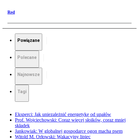
Red
Powiązane
Polecane
Najnowsze
Tagi
Eksperci: Jak uniezależnić energetykę od upałów
Prof. Wojciechowski: Coraz więcej słoików, coraz mniej
składek
Jankowiak: W globalnej gospodarce ogon macha psem
Witold M. Orłowski: Wakacyjny lipiec