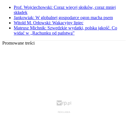
Prof. Wojciechowski: Coraz więcej słoików, coraz mniej
składek
Jankowiak: W globalnej gospodarce ogon macha psem
Witold M. Orłowski: Wakacyjny lipiec
Mateusz Michnik: Szwedzkie wydatki, polska jakość. Co
widać w „Rachunku od państwa”
Promowane treści