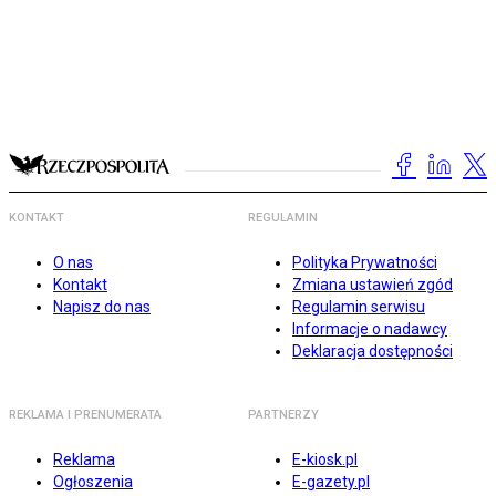
KONTAKT
REGULAMIN
O nas
Polityka Prywatności
Kontakt
Zmiana ustawień zgód
Napisz do nas
Regulamin serwisu
Informacje o nadawcy
Deklaracja dostępności
REKLAMA I PRENUMERATA
PARTNERZY
Reklama
E-kiosk.pl
Ogłoszenia
E-gazety.pl