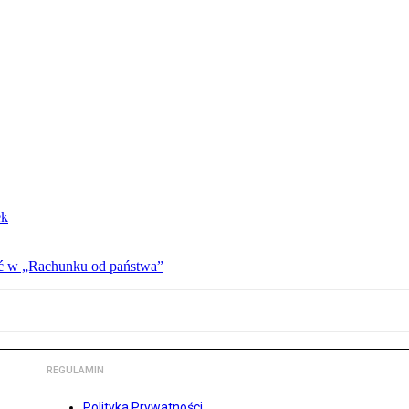
ek
ać w „Rachunku od państwa”
REGULAMIN
Polityka Prywatności