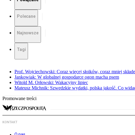
Polecane
Najnowsze
Tagi
Prof. Wojciechowski: Coraz więcej słoików, coraz mniej skład
Jankowiak: W globalnej gospodarce ogon macha psem
Witold M. Orłowski: Wakacyjny lipiec
Mateusz Michnik: Szwedzkie wydatki, polska jakość. Co wid
Promowane treści
KONTAKT
O nas