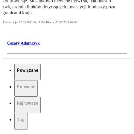
kontrowersje. Stosunkowo niewiele mówi się natomiast o
zwiększeniu limitów dotyczących inwestycji funduszy poza
granicami kraju.
Aktualizacja:
22.03.2011 04:11
Publikacja:
22.03.2011 04:08
Cezary Adamczyk
Powiązane
Polecane
Najnowsze
Tagi