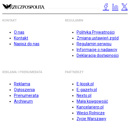
KONTAKT
REGULAMIN
O nas
Polityka Prywatności
Kontakt
Zmiana ustawień zgód
Napisz do nas
Regulamin serwisu
Informacje o nadawcy
Deklaracja dostępności
REKLAMA I PRENUMERATA
PARTNERZY
Reklama
E-kiosk.pl
Ogłoszenia
E-gazety.pl
Prenumerata
Nexto.pl
Archiwum
Mała księgowość
Kancelarierp.pl
Wieści Rolnicze
Życie Warszawy