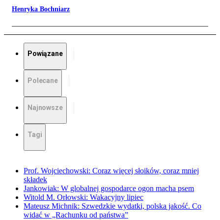
Henryka Bochniarz
Powiązane
Polecane
Najnowsze
Tagi
Prof. Wojciechowski: Coraz więcej słoików, coraz mniej
składek
Jankowiak: W globalnej gospodarce ogon macha psem
Witold M. Orłowski: Wakacyjny lipiec
Mateusz Michnik: Szwedzkie wydatki, polska jakość. Co
widać w „Rachunku od państwa”