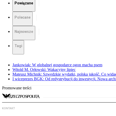
Powiązane
Polecane
Najnowsze
Tagi
Jankowiak: W globalnej gospodarce ogon macha psem
Witold M. Orłowski: Wakacyjny lipiec
Mateusz Michnik: Szwedzkie wydatki, polska jakość. Co wid
I wiceprezes BGK: Od redystrybucji do inwestycji. Nowa arc
Promowane treści
KONTAKT