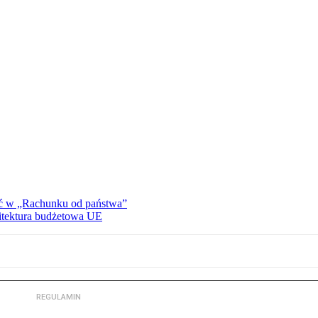
ać w „Rachunku od państwa”
hitektura budżetowa UE
REGULAMIN