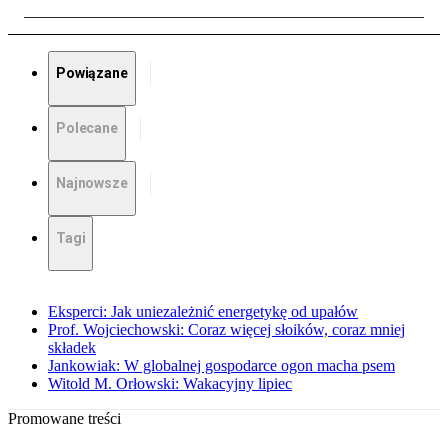
Powiązane
Polecane
Najnowsze
Tagi
Eksperci: Jak uniezależnić energetykę od upałów
Prof. Wojciechowski: Coraz więcej słoików, coraz mniej
składek
Jankowiak: W globalnej gospodarce ogon macha psem
Witold M. Orłowski: Wakacyjny lipiec
Promowane treści