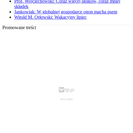
Prof. Wojciechowski: Coraz więcej słoików, coraz mniej
składek
Jankowiak: W globalnej gospodarce ogon macha psem
Witold M. Orłowski: Wakacyjny lipiec
Promowane treści