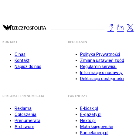
KONTAKT
REGULAMIN
O nas
Polityka Prywatności
Kontakt
Zmiana ustawień zgód
Napisz do nas
Regulamin serwisu
Informacje o nadawcy
Deklaracja dostępności
REKLAMA I PRENUMERATA
PARTNERZY
Reklama
E-kiosk.pl
Ogłoszenia
E-gazety.pl
Prenumerata
Nexto.pl
Archiwum
Mała księgowość
Kancelarierp.pl