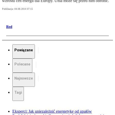
wzrostu cen energii dla Europy. Unia może się przed nim obronić.
Publikacja:
04.08.2014 07:15
Red
Powiązane
Polecane
Najnowsze
Tagi
Eksperci: Jak uniezależnić energetykę od upałów