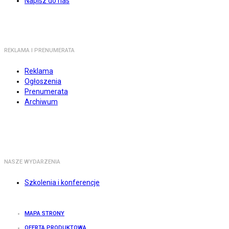
Napisz do nas
REKLAMA I PRENUMERATA
Reklama
Ogłoszenia
Prenumerata
Archiwum
NASZE WYDARZENIA
Szkolenia i konferencje
MAPA STRONY
OFERTA PRODUKTOWA