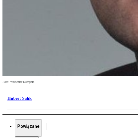
Foto: Waldemar Kompała
Hubert Salik
Powiązane