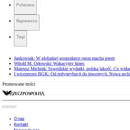
Polecane
Najnowsze
Tagi
Jankowiak: W globalnej gospodarce ogon macha psem
Witold M. Orłowski: Wakacyjny lipiec
Mateusz Michnik: Szwedzkie wydatki, polska jakość. Co wid
I wiceprezes BGK: Od redystrybucji do inwestycji. Nowa arc
Promowane treści
KONTAKT
O nas
Kontakt