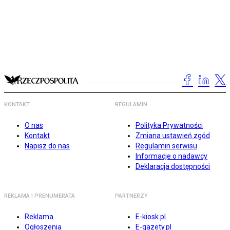
KONTAKT
REGULAMIN
O nas
Polityka Prywatności
Kontakt
Zmiana ustawień zgód
Napisz do nas
Regulamin serwisu
Informacje o nadawcy
Deklaracja dostępności
REKLAMA I PRENUMERATA
PARTNERZY
Reklama
E-kiosk.pl
Ogłoszenia
E-gazety.pl