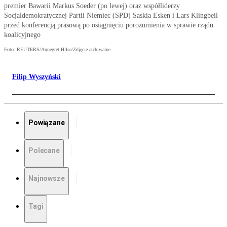
premier Bawarii Markus Soeder (po lewej) oraz współliderzy
Socjaldemokratycznej Partii Niemiec (SPD) Saskia Esken i Lars Klingbeil
przed konferencją prasową po osiągnięciu porozumienia w sprawie rządu
koalicyjnego
Foto: REUTERS/Annegret Hilse/Zdjęcie archiwalne
Filip Wyszyński
Powiązane
Polecane
Najnowsze
Tagi