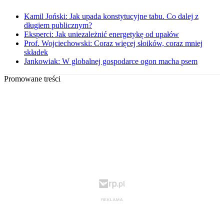
Kamil Joński: Jak upada konstytucyjne tabu. Co dalej z
długiem publicznym?
Eksperci: Jak uniezależnić energetykę od upałów
Prof. Wojciechowski: Coraz więcej słoików, coraz mniej
składek
Jankowiak: W globalnej gospodarce ogon macha psem
Promowane treści