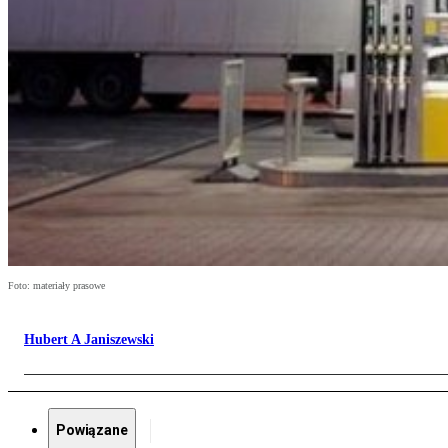
Foto: materiały prasowe
Hubert A Janiszewski
Powiązane