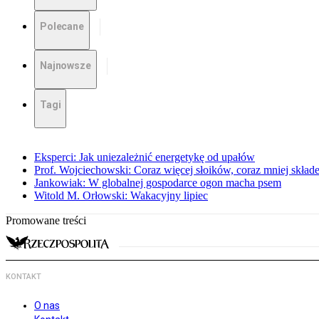
Polecane
Najnowsze
Tagi
Eksperci: Jak uniezależnić energetykę od upałów
Prof. Wojciechowski: Coraz więcej słoików, coraz mniej skład
Jankowiak: W globalnej gospodarce ogon macha psem
Witold M. Orłowski: Wakacyjny lipiec
Promowane treści
KONTAKT
O nas