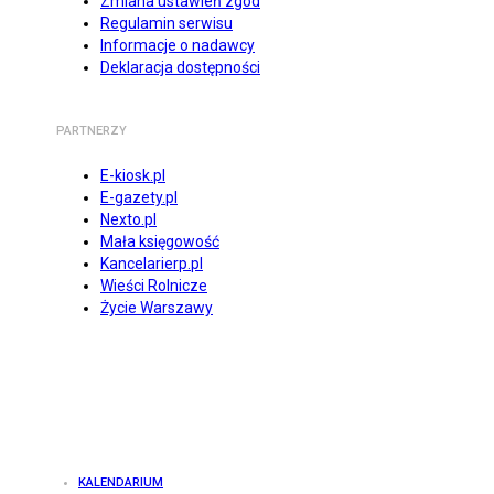
Zmiana ustawień zgód
Regulamin serwisu
Informacje o nadawcy
Deklaracja dostępności
PARTNERZY
E-kiosk.pl
E-gazety.pl
Nexto.pl
Mała księgowość
Kancelarierp.pl
Wieści Rolnicze
Życie Warszawy
KALENDARIUM