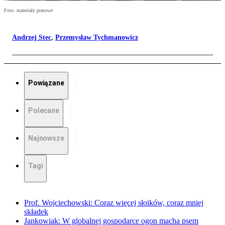
Foto: materiały prasowe
Andrzej Stec
,
Przemysław Tychmanowicz
Powiązane
Polecane
Najnowsze
Tagi
Prof. Wojciechowski: Coraz więcej słoików, coraz mniej
składek
Jankowiak: W globalnej gospodarce ogon macha psem