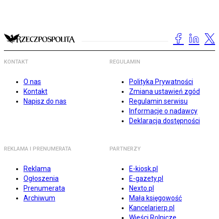
KONTAKT
REGULAMIN
O nas
Polityka Prywatności
Kontakt
Zmiana ustawień zgód
Napisz do nas
Regulamin serwisu
Informacje o nadawcy
Deklaracja dostępności
REKLAMA I PRENUMERATA
PARTNERZY
Reklama
E-kiosk.pl
Ogłoszenia
E-gazety.pl
Prenumerata
Nexto.pl
Archiwum
Mała księgowość
Kancelarierp.pl
Wieści Rolnicze