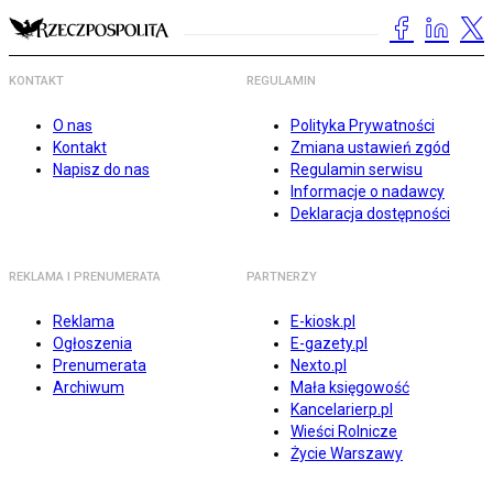
KONTAKT
REGULAMIN
O nas
Polityka Prywatności
Kontakt
Zmiana ustawień zgód
Napisz do nas
Regulamin serwisu
Informacje o nadawcy
Deklaracja dostępności
REKLAMA I PRENUMERATA
PARTNERZY
Reklama
E-kiosk.pl
Ogłoszenia
E-gazety.pl
Prenumerata
Nexto.pl
Archiwum
Mała księgowość
Kancelarierp.pl
Wieści Rolnicze
Życie Warszawy