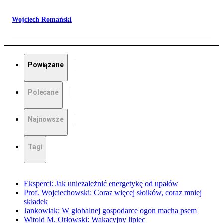
Wojciech Romański
Powiązane
Polecane
Najnowsze
Tagi
Eksperci: Jak uniezależnić energetykę od upałów
Prof. Wojciechowski: Coraz więcej słoików, coraz mniej
składek
Jankowiak: W globalnej gospodarce ogon macha psem
Witold M. Orłowski: Wakacyjny lipiec