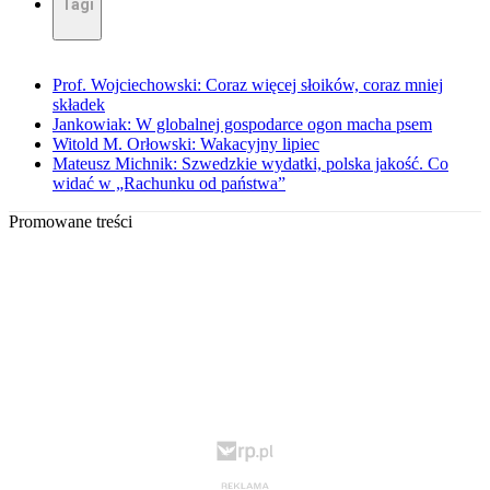
Tagi
Prof. Wojciechowski: Coraz więcej słoików, coraz mniej
składek
Jankowiak: W globalnej gospodarce ogon macha psem
Witold M. Orłowski: Wakacyjny lipiec
Mateusz Michnik: Szwedzkie wydatki, polska jakość. Co
widać w „Rachunku od państwa”
Promowane treści