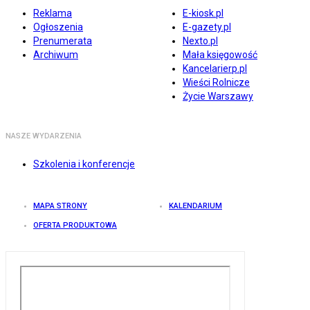
Reklama
E-kiosk.pl
Ogłoszenia
E-gazety.pl
Prenumerata
Nexto.pl
Archiwum
Mała księgowość
Kancelarierp.pl
Wieści Rolnicze
Życie Warszawy
NASZE WYDARZENIA
Szkolenia i konferencje
MAPA STRONY
KALENDARIUM
OFERTA PRODUKTOWA