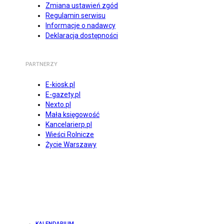
Zmiana ustawień zgód
Regulamin serwisu
Informacje o nadawcy
Deklaracja dostępności
PARTNERZY
E-kiosk.pl
E-gazety.pl
Nexto.pl
Mała księgowość
Kancelarierp.pl
Wieści Rolnicze
Życie Warszawy
KALENDARIUM