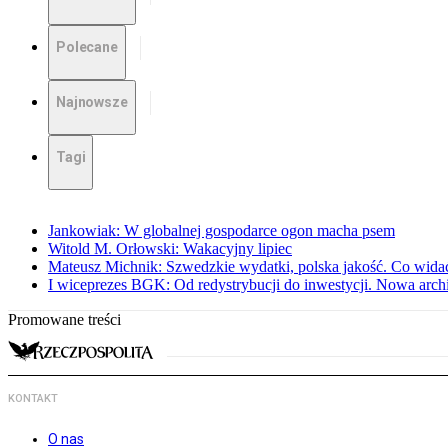
Polecane
Najnowsze
Tagi
Jankowiak: W globalnej gospodarce ogon macha psem
Witold M. Orłowski: Wakacyjny lipiec
Mateusz Michnik: Szwedzkie wydatki, polska jakość. Co wid
I wiceprezes BGK: Od redystrybucji do inwestycji. Nowa arc
Promowane treści
KONTAKT
O nas