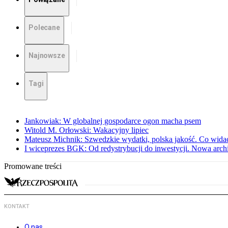
Polecane
Najnowsze
Tagi
Jankowiak: W globalnej gospodarce ogon macha psem
Witold M. Orłowski: Wakacyjny lipiec
Mateusz Michnik: Szwedzkie wydatki, polska jakość. Co wid
I wiceprezes BGK: Od redystrybucji do inwestycji. Nowa arc
Promowane treści
KONTAKT
O nas