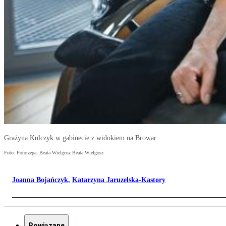
Grażyna Kulczyk w gabinecie z widokiem na Browar
Foto: Fotorzepa, Beata Wielgosz Beata Wielgosz
Joanna Bojańczyk
,
Katarzyna Jaruzelska-Kastory
Powiązane