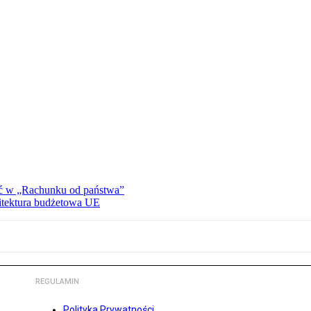
ać w „Rachunku od państwa”
hitektura budżetowa UE
REGULAMIN
Polityka Prywatności