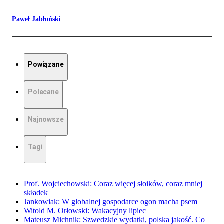
Paweł Jabłoński
Powiązane
Polecane
Najnowsze
Tagi
Prof. Wojciechowski: Coraz więcej słoików, coraz mniej
składek
Jankowiak: W globalnej gospodarce ogon macha psem
Witold M. Orłowski: Wakacyjny lipiec
Mateusz Michnik: Szwedzkie wydatki, polska jakość. Co