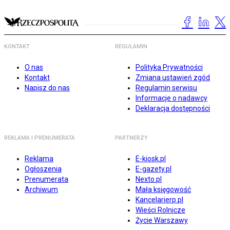
KONTAKT
REGULAMIN
O nas
Polityka Prywatności
Kontakt
Zmiana ustawień zgód
Napisz do nas
Regulamin serwisu
Informacje o nadawcy
Deklaracja dostępności
REKLAMA I PRENUMERATA
PARTNERZY
Reklama
E-kiosk.pl
Ogłoszenia
E-gazety.pl
Prenumerata
Nexto.pl
Archiwum
Mała księgowość
Kancelarierp.pl
Wieści Rolnicze
Życie Warszawy