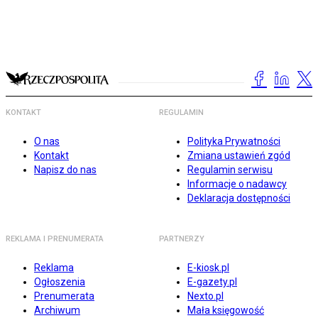
KONTAKT
REGULAMIN
O nas
Polityka Prywatności
Kontakt
Zmiana ustawień zgód
Napisz do nas
Regulamin serwisu
Informacje o nadawcy
Deklaracja dostępności
REKLAMA I PRENUMERATA
PARTNERZY
Reklama
E-kiosk.pl
Ogłoszenia
E-gazety.pl
Prenumerata
Nexto.pl
Archiwum
Mała księgowość