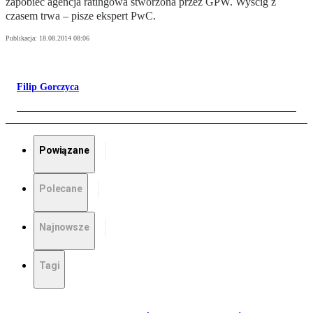
zapobiec agencja ratingowa stworzona przez GPW. Wyścig z
czasem trwa – pisze ekspert PwC.
Publikacja:
18.08.2014 08:06
Filip Gorczyca
Powiązane
Polecane
Najnowsze
Tagi