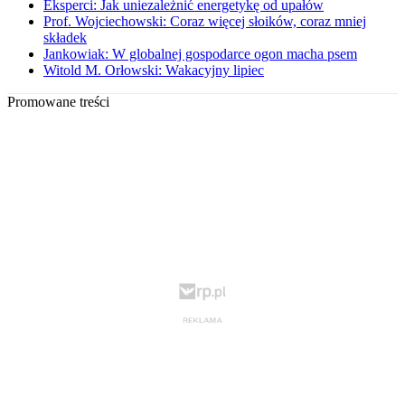
Eksperci: Jak uniezależnić energetykę od upałów
Prof. Wojciechowski: Coraz więcej słoików, coraz mniej
składek
Jankowiak: W globalnej gospodarce ogon macha psem
Witold M. Orłowski: Wakacyjny lipiec
Promowane treści