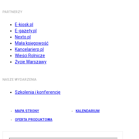
PARTNERZY
E-kiosk.pl
E-gazety.pl
Nexto.pl
Mała księgowość
Kancelarierp.pl
Wieści Rolnicze
Życie Warszawy
NASZE WYDARZENIA
Szkolenia i konferencje
MAPA STRONY
KALENDARIUM
OFERTA PRODUKTOWA