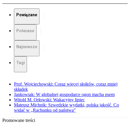
Powiązane
Polecane
Najnowsze
Tagi
Prof. Wojciechowski: Coraz więcej słoików, coraz mniej
składek
Jankowiak: W globalnej gospodarce ogon macha psem
Witold M. Orłowski: Wakacyjny lipiec
Mateusz Michnik: Szwedzkie wydatki, polska jakość. Co
widać w „Rachunku od państwa”
Promowane treści