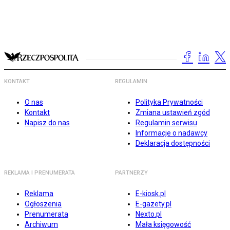
KONTAKT
REGULAMIN
O nas
Polityka Prywatności
Kontakt
Zmiana ustawień zgód
Napisz do nas
Regulamin serwisu
Informacje o nadawcy
Deklaracja dostępności
REKLAMA I PRENUMERATA
PARTNERZY
Reklama
E-kiosk.pl
Ogłoszenia
E-gazety.pl
Prenumerata
Nexto.pl
Archiwum
Mała księgowość