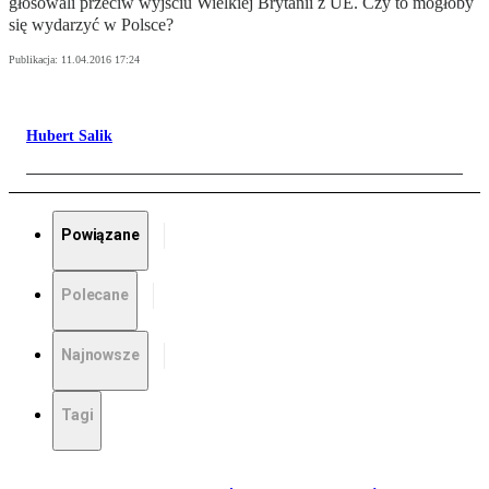
głosowali przeciw wyjściu Wielkiej Brytanii z UE. Czy to mogłoby
się wydarzyć w Polsce?
Publikacja:
11.04.2016 17:24
Hubert Salik
Powiązane
Polecane
Najnowsze
Tagi