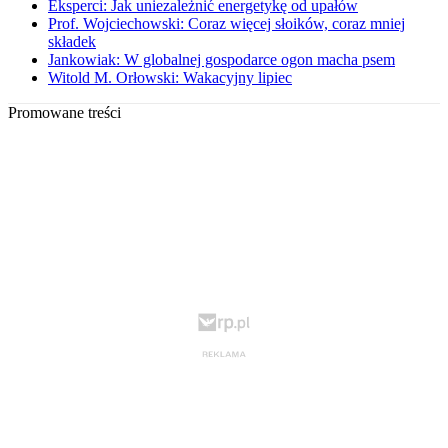
Eksperci: Jak uniezależnić energetykę od upałów
Prof. Wojciechowski: Coraz więcej słoików, coraz mniej
składek
Jankowiak: W globalnej gospodarce ogon macha psem
Witold M. Orłowski: Wakacyjny lipiec
Promowane treści